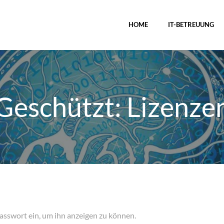
HOME
IT-BETREUUNG
Geschützt: Lizenze
 Pass­wort ein, um ihn anzei­gen zu können.