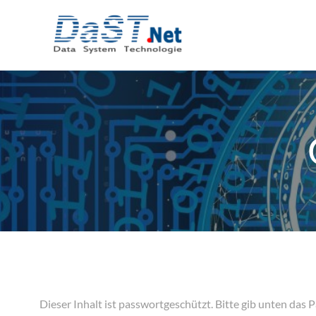
Zum
Inhalt
springen
Die­ser Inhalt ist pass­wort­ge­schützt. Bit­te gib unten das