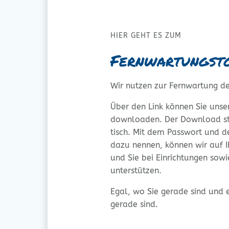
HIER GEHT ES ZUM
Fernwartungst
Wir nut­zen zur Fern­war­tung 
Über den Link kön­nen Sie unse­re
down­loa­den. Der Down­load st
tisch. Mit dem Pass­wort und 
dazu nen­nen, kön­nen wir auf 
und Sie bei Ein­rich­tun­gen sow
unterstützen.
Egal, wo Sie gera­de sind und 
gera­de sind.