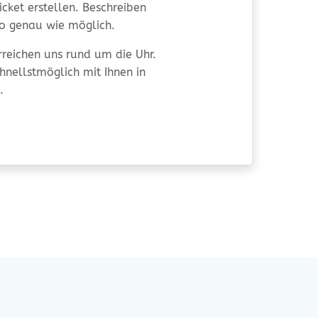
cket erstel­len. Beschrei­ben
so genau wie möglich.
rei­chen uns rund um die Uhr.
hnellst­mög­lich mit Ihnen in
.