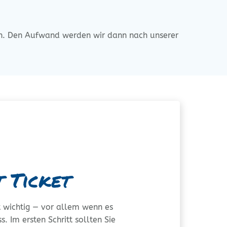
mann. Den Auf­wand wer­den wir dann nach unse­rer
M
t Ticket
st wich­tig — vor allem wenn es
 Im ers­ten Schritt soll­ten Sie