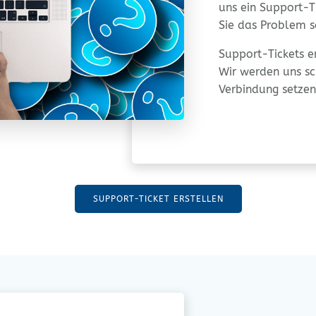
uns ein Support-Ti
Sie das Pro­blem 
Support-Tickets er
Wir wer­den uns sc
Ver­bin­dung setzen
SUPPORT-TICKET ERSTEL­LEN