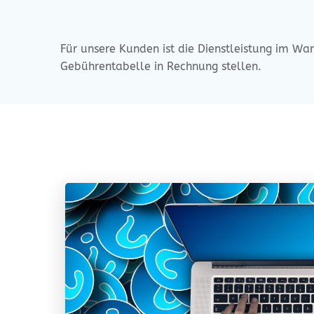
Für unse­re Kun­den ist die Dienst­leis­tung im Wa
Gebüh­ren­ta­bel­le in Rech­nung stellen.