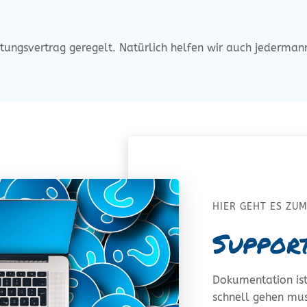
r­tungs­ver­trag gere­gelt. Natür­lich hel­fen wir auch jeder­
HIER GEHT ES ZU
Suppor
Doku­men­ta­ti­on i
schnell gehen muss.