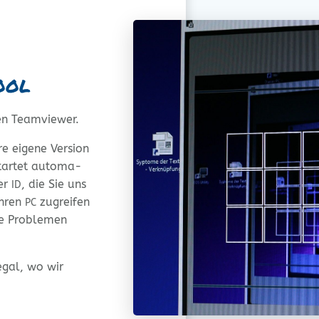
ool
den Teamviewer.
 eige­ne Ver­si­on
ar­tet auto­ma­
der
, die Sie uns
ID
Ihren
zugrei­fen
PC
ie Pro­ble­men
egal, wo wir