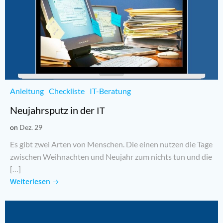
Anleitung
Checkliste
IT-Beratung
Neujahrsputz in der
IT
on
Dez. 29
Es gibt zwei Arten von Men­schen. Die einen nut­zen die Tage
zwi­schen Weih­nach­ten und Neu­jahr zum nichts tun und die
[…]
Weiterlesen